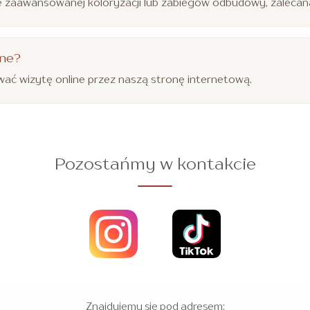
 zaawansowanej koloryzacji lub zabiegów odbudowy, zalecana 
ine?
ać wizytę online przez naszą stronę internetową.
Pozostańmy w kontakcie
Znajdujemy się pod adresem: