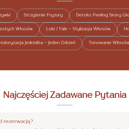
zywki
Strzyżenie Fryzury
Detoks Peeling Skóry Gł
rostych Włosów
Loki / Fale – Stylizacja Włosów
Ho
Koloryzacja Jednolita – Jeden Odcień
Tonowanie Włosó
Najczęściej Zadawane Pytania
d rezerwacją?