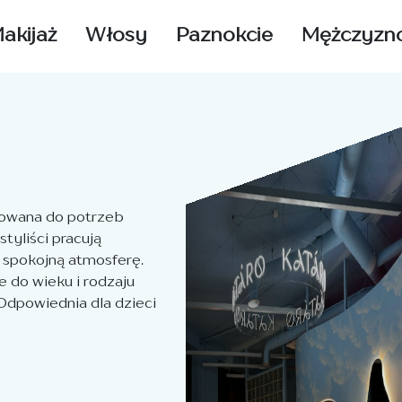
akijaż
Włosy
Paznokcie
Mężczyzn
osowana do potrzeb
tyliści pracują
i spokojną atmosferę.
 do wieku i rodzaju
Odpowiednia dla dzieci