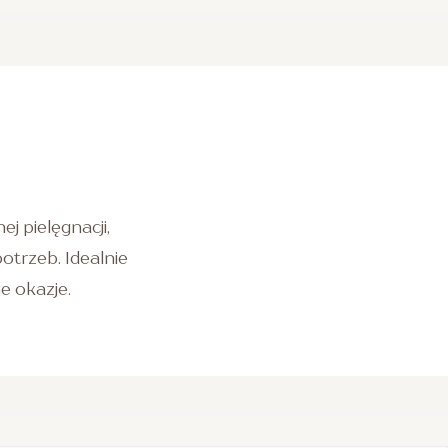
j pielęgnacji,
trzeb. Idealnie
ne okazje.