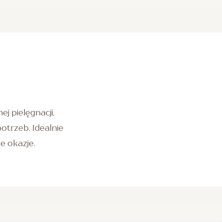
j pielęgnacji,
trzeb. Idealnie
ne okazje.