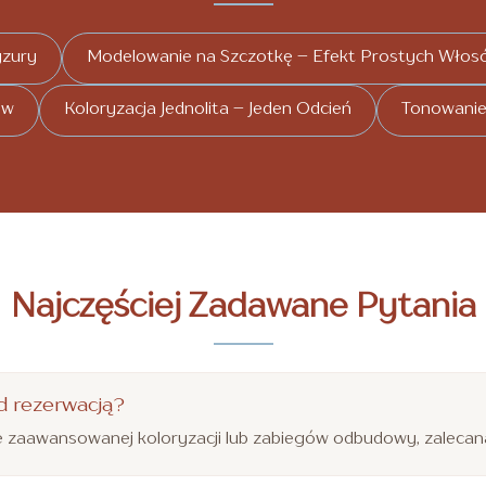
yzury
Modelowanie na Szczotkę – Efekt Prostych Włos
ów
Koloryzacja Jednolita – Jeden Odcień
Tonowani
Najczęściej Zadawane Pytania
d rezerwacją?
 zaawansowanej koloryzacji lub zabiegów odbudowy, zalecana 