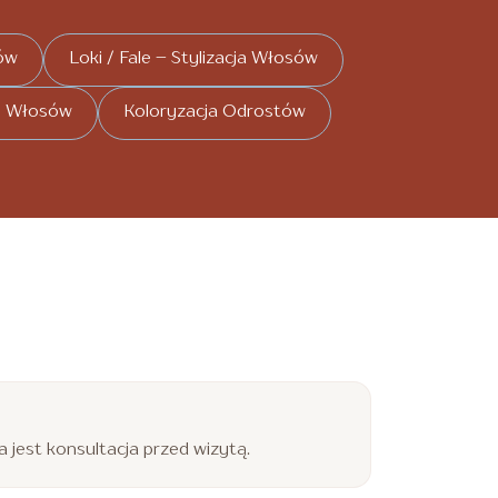
ów
Loki / Fale – Stylizacja Włosów
e Włosów
Koloryzacja Odrostów
jest konsultacja przed wizytą.