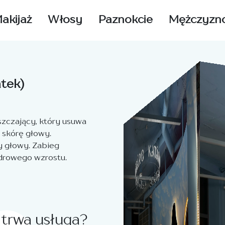
akijaż
Włosy
Paznokcie
Mężczyzn
tek)
szczający, który usuwa
 skórę głowy.
y głowy. Zabieg
zdrowego wzrostu.
 trwa usługa?