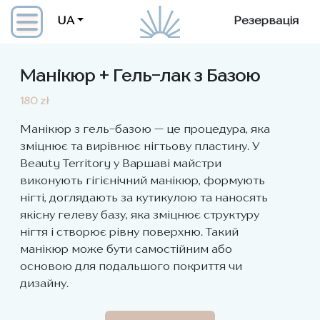
UA
Резервація
Манікюр + Гель-лак з Базою
180 zł
Манікюр з гель-базою — це процедура, яка
зміцнює та вирівнює нігтьову пластину. У
Beauty Territory у Варшаві майстри
виконують гігієнічний манікюр, формують
нігті, доглядають за кутикулою та наносять
якісну гелеву базу, яка зміцнює структуру
нігтя і створює рівну поверхню. Такий
манікюр може бути самостійним або
основою для подальшого покриття чи
дизайну.