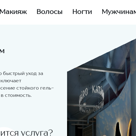
Макияж
Волосы
Ногти
Мужчина
ом
 быстрый уход за
включает
есение стойкого гель-
в стоимость.
ится услуга?