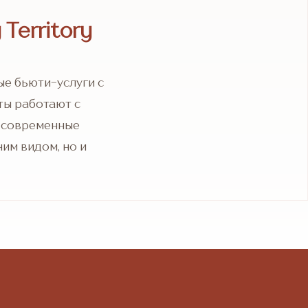
Territory
ые бьюти-услуги с
ты работают с
и современные
ним видом, но и