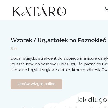
M
Wzorek / Kryształek na Paznokieć
5 zł
Dodaj wyjątkowy akcent do swojego manicure dzięki
kryształkowi na paznokciu. Nasi styliści paznokci t
subtelne błyski i stylowe detale, które podkreślą Tw
Umów wizytę online
Jak długo