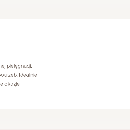
j pielęgnacji,
trzeb. Idealnie
ne okazje.