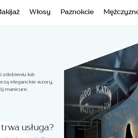
akijaż
Włosy
Paznokcie
Mężczyzn
 zdobieniu lub
worzą eleganckie wzory,
ój manicure.
 trwa usługa?