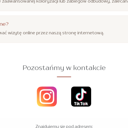
 zaawansowanej koloryzacji lub zabiegów odbudowy, zalecana 
ine?
ać wizytę online przez naszą stronę internetową.
Pozostańmy w kontakcie
Znajdujemy się pod adresem: